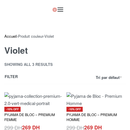
0
Accueil
›
Produit couleur
›
Violet
Violet
SHOWING ALL 3 RESULTS
FILTER
Tri par défaut
-10% OFF
-10% OFF
PYJAMA DE BLOC – PREMIUM
PYJAMA DE BLOC – PREMIUM
FEMME
HOMME
299
DH
269
DH
299
DH
269
DH