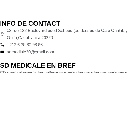
INFO DE CONTACT
03 rue 122 Boulevard oued Sebbou (au dessus de Cafe Chahib),
Oulfa,Casablanca 20220
+212 6 38 60 96 86
sdmediale20@gmail.com
SD MEDICALE EN BREF
SD medical produis les uniformes médicales pour les professionnels
de la santé. Entre pyjamas de bloc, tuniques, pantalons, blouses
blanches, et également hoodies, Nos vêtements combinent entre
qualité, confort ergonomie. le tous avec un prix abordable.
MENU
Femme
Homme