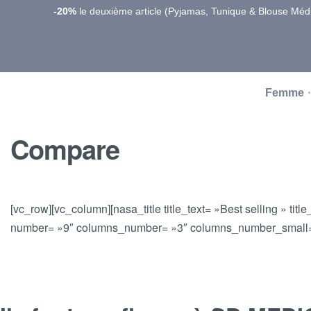
-20%
le deuxième article (Pyjamas, Tunique & Blouse Médi
Femme
Compare
[vc_row][vc_column][nasa_title title_text= »Best selling » titl
number= »9″ columns_number= »3″ columns_number_small= 