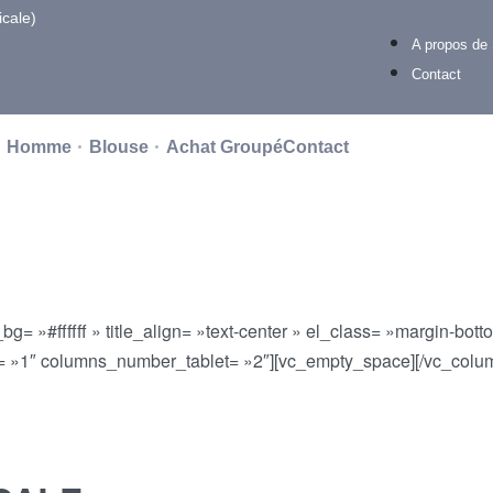
cale)
-50%
les pantalons pour chaque ac
A propos de
Contact
Homme
Blouse
Achat Groupé
Contact
e_bg= »#ffffff » title_align= »text-center » el_class= »margin-bot
»1″ columns_number_tablet= »2″][vc_empty_space][/vc_colum