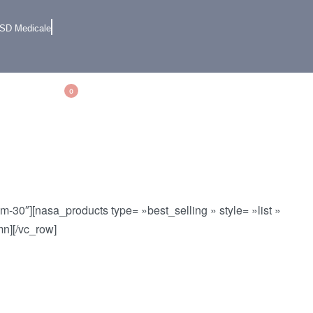
hat de pyjama
 SD Medicale
0
tom-30″][nasa_products type= »best_selling » style= »list »
n][/vc_row]